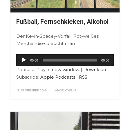
Fußball, Fernsehkieken, Alkohol
Der Kevin-Spacey-Vorfall: Rot-weißes
Merchandise braucht man
Audio-
00:00
00:00
Player
Podcast:
Play in new window
|
Download
Subscribe:
Apple Podcasts
|
RSS
16. SEPTEMBER 2019
LÄNGE: 00:53:49