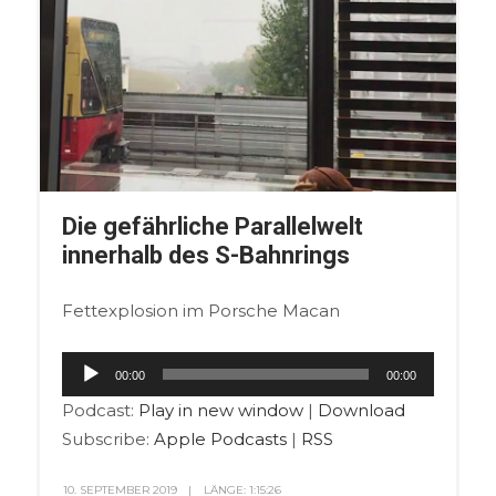
Die gefährliche Parallelwelt
innerhalb des S-Bahnrings
Fettexplosion im Porsche Macan
Audio-
00:00
00:00
Player
Podcast:
Play in new window
|
Download
Subscribe:
Apple Podcasts
|
RSS
10. SEPTEMBER 2019
LÄNGE: 1:15:26