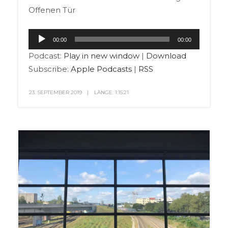
Offenen Tür
Audio-
00:00
00:00
Player
Podcast:
Play in new window
|
Download
Subscribe:
Apple Podcasts
|
RSS
23. SEPTEMBER 2019
LÄNGE: 1:15:21