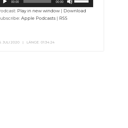
00:00
00:00
layer
Hoch/Runter
odcast:
Play in new window
|
Download
benutzen,
ubscribe:
Apple Podcasts
|
RSS
um
die
Lautstärke
zu
6. JULI 2020
LÄNGE: 01:34:24
regeln.