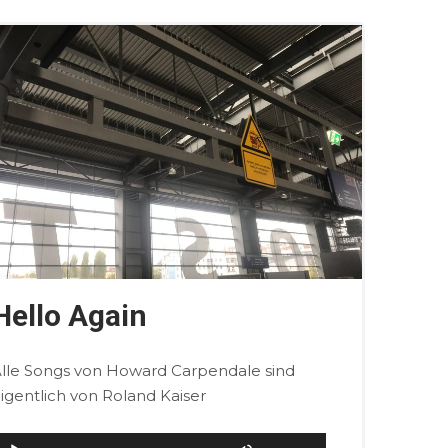
Hello Again
lle Songs von Howard Carpendale sind
igentlich von Roland Kaiser
udio-
Pfeiltasten