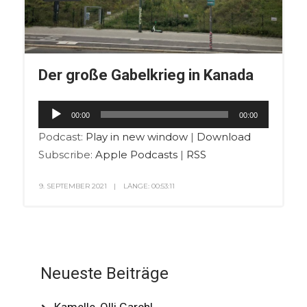
Der große Gabelkrieg in Kanada
Audio-
00:00
00:00
Player
Podcast:
Play in new window
|
Download
Subscribe:
Apple Podcasts
|
RSS
9. SEPTEMBER 2021
LÄNGE: 00:53:11
Neueste Beiträge