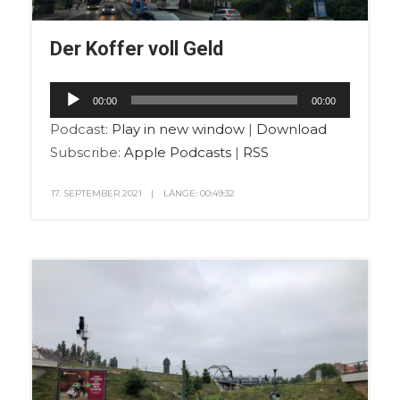
Der Koffer voll Geld
Audio-
00:00
00:00
Player
Podcast:
Play in new window
|
Download
Subscribe:
Apple Podcasts
|
RSS
17. SEPTEMBER 2021
LÄNGE: 00:49:32