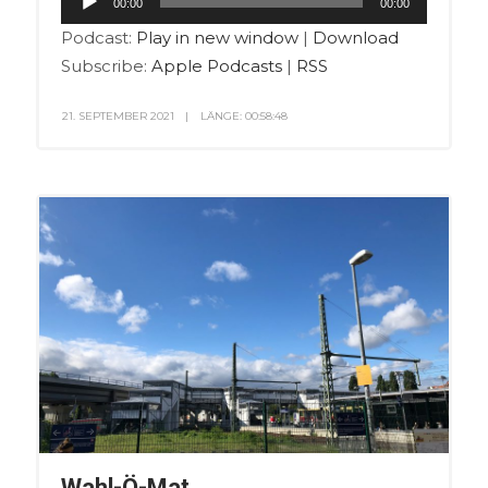
00:00
00:00
Player
Podcast:
Play in new window
|
Download
Subscribe:
Apple Podcasts
|
RSS
21. SEPTEMBER 2021
LÄNGE: 00:58:48
Wahl-Ö-Mat