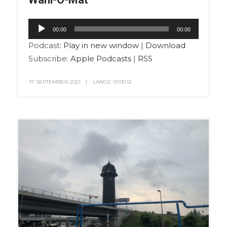
Audio-
00:00
00:00
Player
Podcast:
Play in new window
|
Download
Subscribe:
Apple Podcasts
|
RSS
17. SEPTEMBER 2021
LÄNGE: 01:00:12